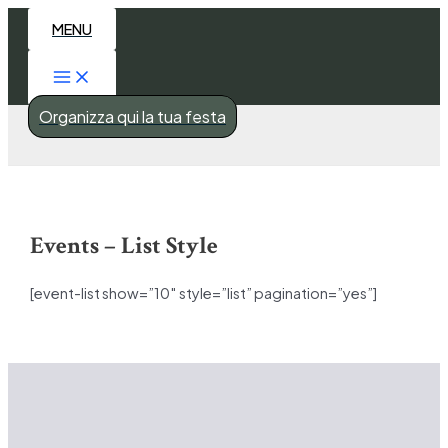
Main
Vai
Menu
MENU
al
contenuto
Organizza qui la tua festa
Events – List Style
[event-list show=”10″ style=”list” pagination=”yes”]