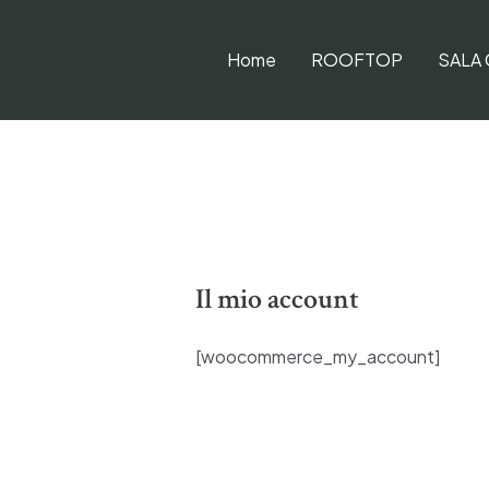
Vai
al
Home
ROOFTOP
SALA
contenuto
Il mio account
[woocommerce_my_account]