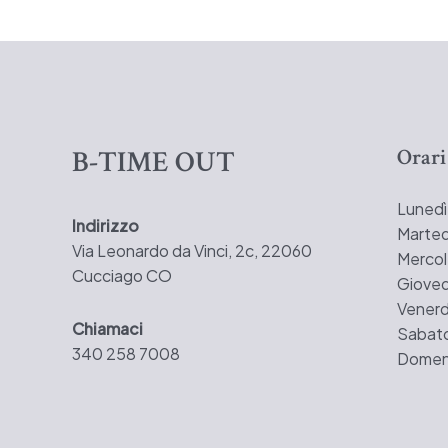
B-TIME OUT
Orari
Lunedì
Indirizzo
Marted
Via Leonardo da Vinci, 2c, 22060
Mercol
Cucciago CO
Gioved
Venerd
Chiamaci
Sabato
340 258 7008
Domeni